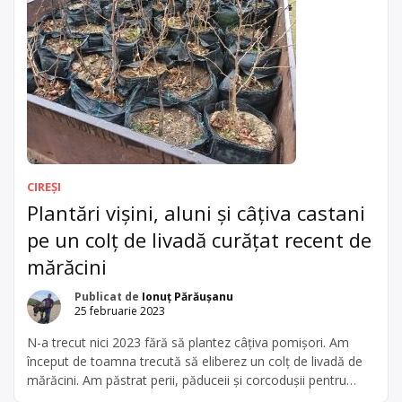
CIREȘI
Plantări vișini, aluni și câțiva castani
pe un colț de livadă curățat recent de
mărăcini
Publicat de
Ionuț Părăușanu
25 februarie 2023
N-a trecut nici 2023 fără să plantez câțiva pomișori. Am
început de toamna trecută să eliberez un colț de livadă de
mărăcini. Am păstrat perii, păduceii și corcodușii pentru
altoire. Porumbarii, măceșii și chiar o parte din rugi (muri) i-