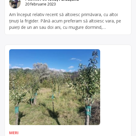
20 februarie 2023
Am început relativ recent să altoiesc primăvara, cu altoi
ținuți la frigider. Până acum preferam să altoiesc vara, pe
puieți de un an sau doi ani, cu mugure dormind,
considerând-o cea mai bună metodă de obținere a puieților.
Recent am început să altoiesc peri sălbatici de grosimi mari
prin metoda altoirii sub coajă în cap […]
MERI