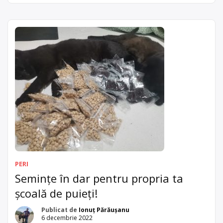
plantarea și mai târziu altoirea puieților, ambele făcute în
același an. Am început plantările după 15 februarie. Timpul a
fost bunicel, solul dezghețat, chiar dacă pe la […]
PERI
Semințe în dar pentru propria ta
școală de puieți!
Publicat de
Ionuț Părăușanu
6 decembrie 2022