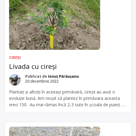
CIREȘI
Livada cu cireși
Publicat de
Ionuț Părăușanu
20 decembrie 2022
Plantați și altoiți în aceeași primăvară, cireșii au avut o
evoluție bună. Am reușit să plantez în primăvara aceasta
vreo 150. Au mai rămas încă 2-3 sute în școala de puieți. O
parte din ei o să-i folosesc pentru completări în toată
livada, chiar și prin meri și peri, altoiți cu vișin. Cei rămași vor
[…]