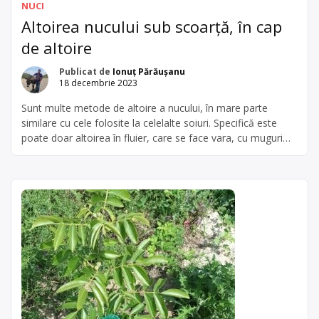
NUCI
Altoirea nucului sub scoarță, în cap
de altoire
Publicat de
Ionuț Părăușanu
18 decembrie 2023
Sunt multe metode de altoire a nucului, în mare parte
similare cu cele folosite la celelalte soiuri. Specifică este
poate doar altoirea în fluier, care se face vara, cu muguri
dormind. Altoirea nucului sub coajă, în cap de altoire, se
face primăvara, după ce nucii au plecat în vegetație, iar
coaja se desprinde bine de […]