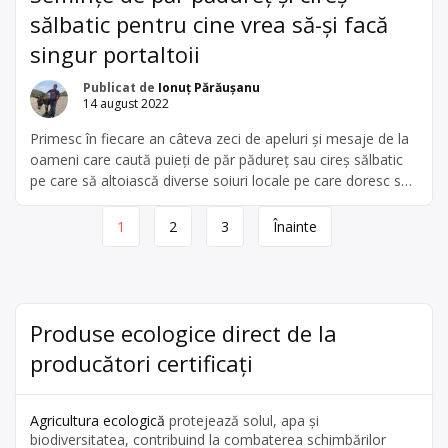
sălbatic pentru cine vrea să-și facă
singur portaltoii
Publicat de
Ionuț Părăușanu
14 august 2022
Primesc în fiecare an câteva zeci de apeluri și mesaje de la
oameni care caută puieți de păr pădureț sau cireș sălbatic
pe care să altoiască diverse soiuri locale pe care doresc să
le salveze. Nu am putut să ajut prea mult până acum pentru
Page
că nu fac în fiecare an puieți din toate speciile. […]
1
2
3
Înainte
navigation
Produse ecologice direct de la
producători certificați
Agricultura ecologică
protejează solul, apa și
biodiversitatea, contribuind la combaterea schimbărilor