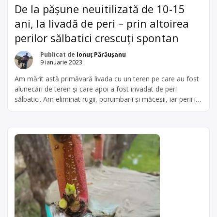
De la pășune neuitilizată de 10-15
ani, la livadă de peri – prin altoirea
perilor sălbatici crescuți spontan
Publicat de
Ionuț Părăușanu
9 ianuarie 2023
Am mărit astă primăvară livada cu un teren pe care au fost
alunecări de teren și care apoi a fost invadat de peri
sălbatici. Am eliminat rugii, porumbarii și măceșii, iar perii i-
am altoit. Am avut și câțiva meri sălbatici altoiți, dar perii au
fost majoritari și au crescut cel mai bine după altoire. Perii
[…]