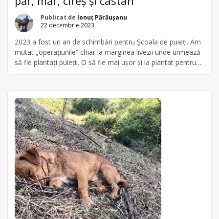
păr, măr, cireș și castan
Publicat de
Ionuț Părăușanu
22 decembrie 2023
2023 a fost un an de schimbări pentru Școala de puieți. Am
mutat „operațiunile” chiar la marginea livezii unde urmează
să fie plantați puieții. O să fie mai ușor și la plantat pentru
că nu o să trebuiască să mut puieții decât câteva sute de
metri și o să pot planta mai lejer, chiar și […]