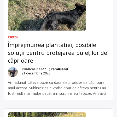
CIREȘI
Împrejmuirea plantației, posibile
soluții pentru protejarea puieților de
căprioare
Publicat de
Ionuț Părăușanu
21 decembrie 2023
Am adunat câteva poze cu daunele produse de căprioare
anul acesta. Subliniez că e vorba doar de câteva pentru au
fost mult mai multe decât am surprins eu în poze. Am avut
zeci de nuci jupuiți de coarnele căprioarelor, dar în cazul lor
„agresiunile” au încetat după ce am învelit pomii individual
cu plasă de […]