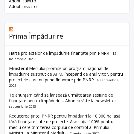
Adoptiicaini.ro
Adoptiipisici.ro
Prima Împădurire
Harta proiectelor de împădurire finanțate prin PNRR
12
noiembrie 2025
Ministerul Mediului promite un program național de
împădurire susținut de AFM, începând de anul viitor, pentru
proiectele care nu prind finanțare prin PNRR
8 septembrie
2025
Te anunțăm când se lansează următoarea sesiune de
finanțare pentru împăduriri – Abonează-te la newsletter
3
septembrie 2025
Reducerea țintei PNRR pentru împăduriri la 18.000 ha lasă
fără finanțare sute de proiecte. Asociația 100% pentru
mediu cere trimiterea corpului de control al Primului
Ministru la Ministerul Mediului
2 septembrie 2025