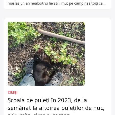
mai las un an nealtoiți și fie să îi mut pe câmp nealtoiți ca
să îi las să se protejeze singuri de animale cu ajutorul
spinilor, fie să altoiesc cu cip mai spre vară. Mi-a […]
CIREȘI
Școala de puieți în 2023, de la
semănat la altoirea puieților de nuc,