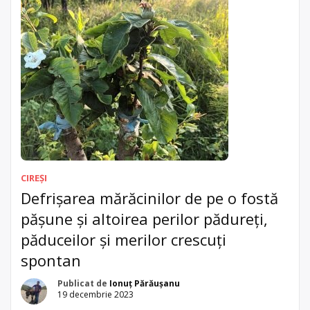
CIREȘI
Defrișarea mărăcinilor de pe o fostă
pășune și altoirea perilor pădureți,
păduceilor și merilor crescuți
spontan
Publicat de
Ionuț Părăușanu
19 decembrie 2023