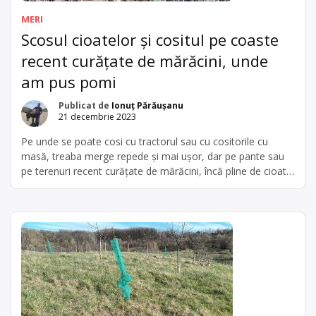
MERI
Scosul cioatelor și cositul pe coaste
recent curățate de mărăcini, unde
am pus pomi
Publicat de
Ionuț Părăușanu
21 decembrie 2023
Pe unde se poate cosi cu tractorul sau cu cositorile cu
masă, treaba merge repede și mai ușor, dar pe pante sau
pe terenuri recent curățate de mărăcini, încă pline de cioate,
nu se poate altfel decât cu cositoarea de umăr. Anul ăsta
am fost ocupat cu altoirile la peri până în iunie și nu […]