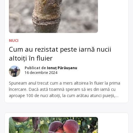
NUCI
Cum au rezistat peste iarnă nucii
altoiți în fluier
Publicat de
Ionuț Părăușanu
16 decembrie 2024
Spuneam anul trecut cum a mers altoirea în fluier la prima
încercare. Dacă astă toamnă speram să ies din iarnă cu
aproape 100 de nuci altoiți, la cum arătau atunci puieții,
rezultatele nu au fost chiar așa. Doar vreo 20 au rezistat
gerului. Decizia de a pune PET-uri peste ei nu cred că a
ajutat, […]