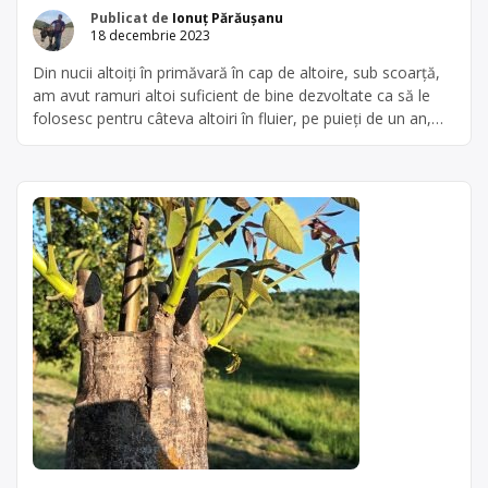
Publicat de
Ionuț Părăușanu
18 decembrie 2023
Din nucii altoiți în primăvară în cap de altoire, sub scoarță,
am avut ramuri altoi suficient de bine dezvoltate ca să le
folosesc pentru câteva altoiri în fluier, pe puieți de un an,
crescuți din nucă. Metoda altoirii în fluier este des utilizată la
nuc și dă rezultate destul de bune chiar și la altoire […]