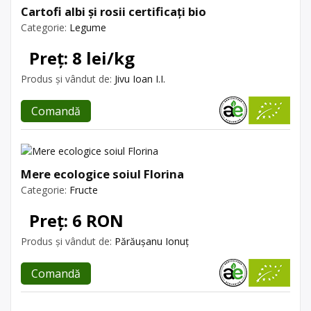
Cartofi albi și rosii certificați bio
Categorie:
Legume
Preț: 8 lei/kg
Produs și vândut de:
Jivu Ioan I.I.
Comandă
Mere ecologice soiul Florina
Categorie:
Fructe
Preț: 6 RON
Produs și vândut de:
Părăușanu Ionuț
Comandă