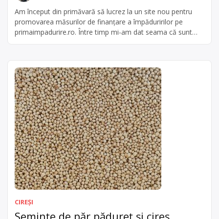
Am început din primăvară să lucrez la un site nou pentru
promovarea măsurilor de finanțare a împăduririlor pe
primaimpadurire.ro. Între timp mi-am dat seama că sunt
foarte multe persoane care și-ar dori să pună în valoare
diverse parcele de teren pe care le dețin, dar nu au fondurile
necesare acoperirii investiției până la decontarea
cheltuielilor […]
CIREȘI
Semințe de păr pădureț și cireș