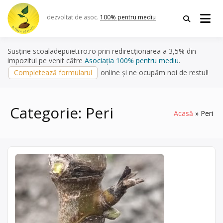
Skip
to
dezvoltat de asoc.
100% pentru mediu
content
Susține scoaladepuieti.ro.ro prin redirecționarea a 3,5% din
impozitul pe venit către
Asociația 100% pentru mediu
.
Completează formularul
online și ne ocupăm noi de restul!
Categorie:
Peri
Acasă
Peri