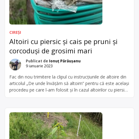
CIREȘI
Altoiri cu piersic și cais pe pruni și
corcoduși de grosimi mari
Publicat de
Ionuț Părăușanu
9 ianuarie 2023
Fac din nou trimitere la clipul cu instrucțiunile de altoire din
articolul „De unde învățăm să altoim” pentru că este același
procedeu pe care l-am folosit și în cazul altoirilor cu piersic
și cais pe portaltoi de grosimi mari. Am avut adevărate
păduri de pruni în urmă cu câțiva ani în unele zone. Pentru
că […]