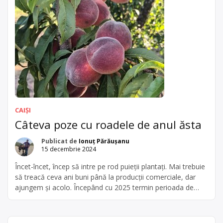
CAIȘI
Câteva poze cu roadele de anul ăsta
Publicat de
Ionuț Părăușanu
15 decembrie 2024
Încet-încet, încep să intre pe rod puieții plantați. Mai trebuie
să treacă ceva ani buni până la producții comerciale, dar
ajungem și acolo. Începând cu 2025 termin perioada de
conversie la agricultură ecologică, trecem în ecologic cu cea
mai mare parte a livezii.