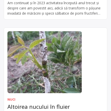
Am continuat și în 2023 activitatea începută anul trecut și
despre care am povestit aici, adică să transform o pășune
invadată de mărăcini și specii sălbatice de pomi fructiferi
într-o livadă de pomi altoiți. Am început din toamnă și am
continuat primăvara devreme să tai toți porumbarii, rugii și
măceșii. I-am strâns și am format […]
NUCI
Altoirea nucului în fluier