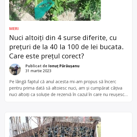
MERI
Nuci altoiți din 4 surse diferite, cu
prețuri de la 40 la 100 de lei bucata.
Care este prețul corect?
Publicat de
Ionuț Părăușanu
31 martie 2023
Pe lângă faptul că anul acesta mi-am propus să încerc
pentru prima dată să altoiesc nuci, am și cumpărat câțiva
nuci altoiți ca soluție de rezervă în cazul în care nu reușesc
să fac rost de ramuri altoi de nuc. Mai ales la altoirile în
verde, în fluier, altoirea trebuie făcută cât mai repede după
[…]