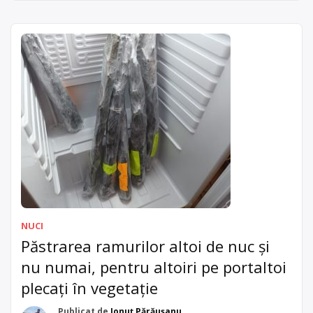
am tocat cu tocătorul de crengi. După ce am terminat de
curățat terenul am început și […]
NUCI
Păstrarea ramurilor altoi de nuc și
nu numai, pentru altoiri pe portaltoi
plecați în vegetație
Publicat de
Ionuț Părăușanu