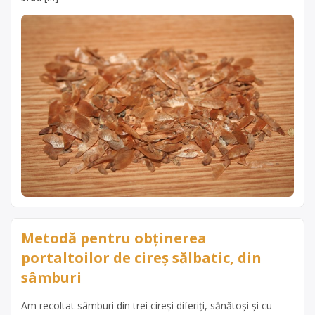
Metodă pentru obținerea
portaltoilor de cireș sălbatic, din
sâmburi
Am recoltat sâmburi din trei cireși diferiți, sănătoși și cu