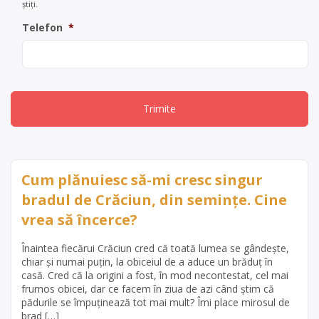
știți.
Telefon
*
Cum plănuiesc să-mi cresc singur
bradul de Crăciun, din semințe. Cine
vrea să încerce?
Înaintea fiecărui Crăciun cred că toată lumea se gândește,
chiar și numai puțin, la obiceiul de a aduce un brăduț în
casă. Cred că la origini a fost, în mod necontestat, cel mai
frumos obicei, dar ce facem în ziua de azi când știm că
pădurile se împuținează tot mai mult? Îmi place mirosul de
brad […]