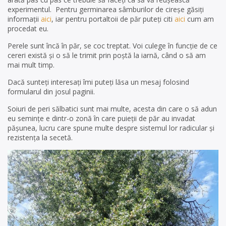
experimentul. Pentru germinarea sâmburilor de cireșe găsiți
informații
aici
, iar pentru portaltoii de păr puteți citi
aici
cum am
procedat eu.
Perele sunt încă în păr, se coc treptat. Voi culege în funcție de ce
cereri există și o să le trimit prin poștă la iarnă, când o să am
mai mult timp.
Dacă sunteți interesați îmi puteți lăsa un mesaj folosind
formularul din josul paginii.
Soiuri de peri sălbatici sunt mai multe, acesta din care o să adun
eu semințe e dintr-o zonă în care puieții de păr au invadat
pășunea, lucru care spune multe despre sistemul lor radicular și
rezistența la secetă.