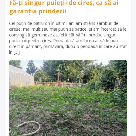
Fă-ți singur puieții de cireș, ca să ai
garanția prinderii
Cel puțin de patru ori în ultimii ani am strâns sâmburi de
cireșe, mai mult sau mai puțin sălbatice, și am încercat să le
conving să germineze astfel încât să îmi produc singur
portaltoii pentru cireș. Prima dată am încercat să le pun
direct în pământ, primăvara, după o perioadă în care au stat
în […]