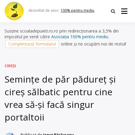
Skip
to
dezvoltat de asoc.
100% pentru mediu
content
Susține scoaladepuieti.ro.ro prin redirecționarea a 3,5% din
impozitul pe venit către
Asociația 100% pentru mediu
.
Completează formularul
online și ne ocupăm noi de restul!
CIREȘI
Semințe de păr pădureț și
cireș sălbatic pentru cine
vrea să-și facă singur
portaltoii
Publicat de
Ionuț Părăușanu