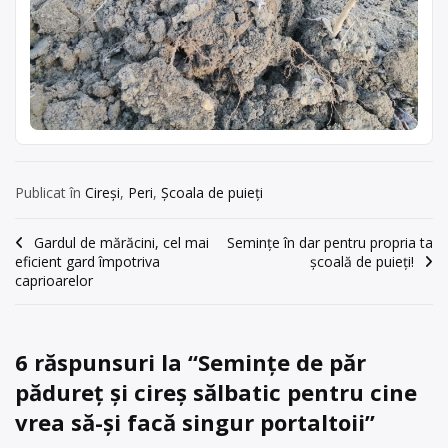
Publicat în
Cireși
,
Peri
,
Școala de puieți
Navigare
Gardul de mărăcini, cel mai
Semințe în dar pentru propria ta
eficient gard împotriva
școală de puieți!
în
caprioarelor
articole
6 răspunsuri la “
Semințe de păr
pădureț și cireș sălbatic pentru cine
vrea să-și facă singur portaltoii
”