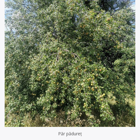
Păr pădureț