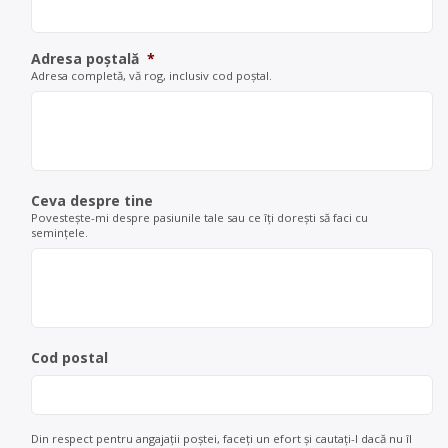
Adresa poștală
*
Adresa completă, vă rog, inclusiv cod poștal.
Ceva despre tine
Povestește-mi despre pasiunile tale sau ce îți dorești să faci cu
semințele.
Cod postal
Din respect pentru angajații poștei, faceți un efort și cautați-l dacă nu îl