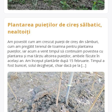
Plantarea puieților de cireș sălbatic,
nealtoiți
Am povestit cum am crescut puieții de cireș din sâmburi,
cum am pregătit terenul de toamna pentru plantarea
puieților, iar acum a venit timpul să continuăm povestea cu
plantarea și mai târziu altoirea puieților, ambele făcute în
același an. Am început plantările după 15 februarie. Timpul a
fost bunicel, solul dezghețat, chiar dacă pe la […]