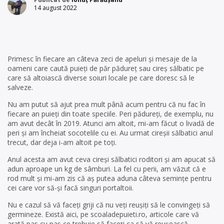
14 august 2022
Primesc în fiecare an câteva zeci de apeluri și mesaje de la
oameni care caută puieți de păr pădureț sau cireș sălbatic pe
care să altoiască diverse soiuri locale pe care doresc să le
salveze.
Nu am putut să ajut prea mult până acum pentru că nu fac în
fiecare an puieți din toate speciile. Peri pădureți, de exemplu, nu
am avut decât în 2019. Atunci am altoit, mi-am făcut o livadă de
peri și am încheiat socotelile cu ei. Au urmat cireșii sălbatici anul
trecut, dar deja i-am altoit pe toți.
Anul acesta am avut ceva cireși sălbatici roditori și am apucat să
adun aproape un kg de sâmburi. La fel cu perii, am văzut că e
rod mult și mi-am zis că aș putea aduna câteva semințe pentru
cei care vor să-și facă singuri portaltoii.
Nu e cazul să vă faceți griji că nu veți reușiți să le convingeți să
germineze. Există aici, pe scoaladepuieti.ro, articole care vă
arată pas cu pas ce trebuie să faceți ca să vă reușească