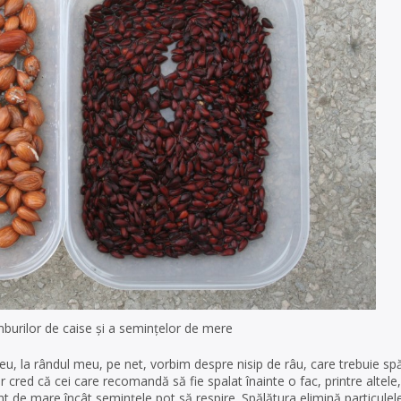
urilor de caise și a semințelor de mere
 eu, la rândul meu, pe net, vorbim despre nisip de râu, care trebuie sp
ar cred că cei care recomandă să fie spalat înainte o fac, printre altele,
ent de mare încât semințele pot să respire. Spălătura elimină particulel