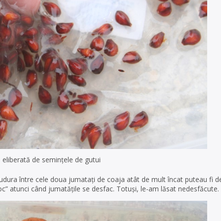
 eliberată de semințele de gutui
sudura între cele doua jumatați de coaja atât de mult încat puteau fi de
c” atunci când jumatățile se desfac. Totuși, le-am lăsat nedesfăcute.