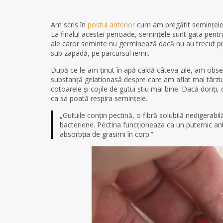
Am scris în
postul anterior
cum am pregătit semințele și
La finalul acestei perioade, semințele sunt gata pentr
ale caror seminte nu germinează dacă nu au trecut pri
sub zapadă, pe parcursul iernii.
După ce le-am ținut în apă caldă câteva zile, am obser
substanță gelationasă despre care am aflat mai târziu
cotoarele și cojile de gutui știu mai bine. Dacă doriți
ca sa poată respira semințele.
„Gutuile conțin pectină, o fibră solubilă nedigerabilă,
bacteriene. Pectina funcționeaza ca un puternic anti
absorbția de grasimi în corp.”