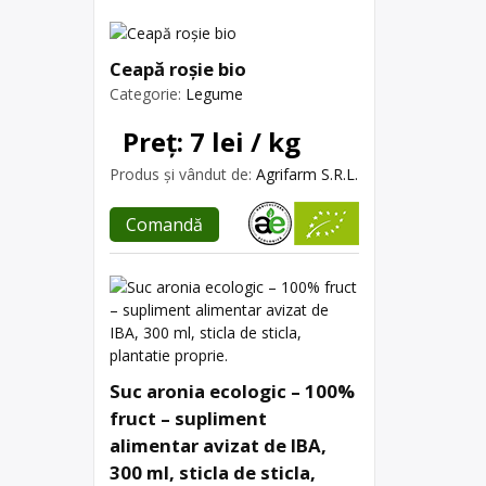
Ceapă roșie bio
Categorie:
Legume
Preț: 7 lei / kg
Produs și vândut de:
Agrifarm S.R.L.
Comandă
Suc aronia ecologic – 100%
fruct – supliment
alimentar avizat de IBA,
300 ml, sticla de sticla,