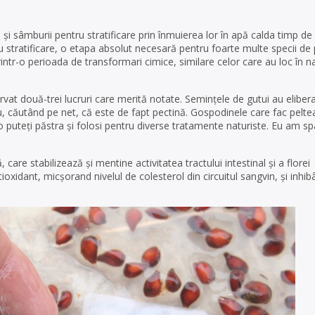
 sâmburii pentru stratificare prin înmuierea lor în apă calda timp de 2
u stratificare, o etapa absolut necesară pentru foarte multe specii de
ntr-o perioada de transformari cimice, similare celor care au loc în n
vat două-trei lucruri care merită notate. Semințele de gutui au eliber
, căutând pe net, că este de fapt pectină. Gospodinele care fac pelte
, o puteți păstra și folosi pentru diverse tratamente naturiste. Eu am sp
 care stabilizează și mentine activitatea tractului intestinal și a florei
oxidant, micșorand nivelul de colesterol din circuitul sangvin, și inhi