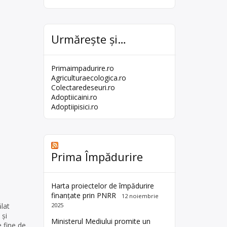
Urmărește și…
Primaimpadurire.ro
Agriculturaecologica.ro
Colectaredeseuri.ro
Adoptiicaini.ro
Adoptiipisici.ro
Prima Împădurire
Harta proiectelor de împădurire
finanțate prin PNRR
12 noiembrie
2025
ălat
 și
Ministerul Mediului promite un
e fine de