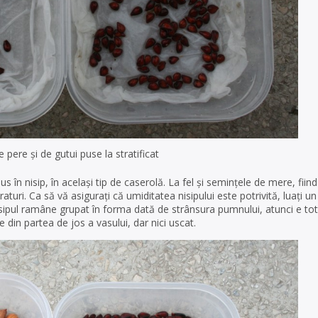
 pere și de gutui puse la stratificat
s în nisip, în același tip de caserolă. La fel și semințele de mere, fiin
traturi. Ca să vă asigurați că umiditatea nisipului este potrivită, luați 
 nisipul ramâne grupat în forma dată de strânsura pumnului, atunci e to
 din partea de jos a vasului, dar nici uscat.