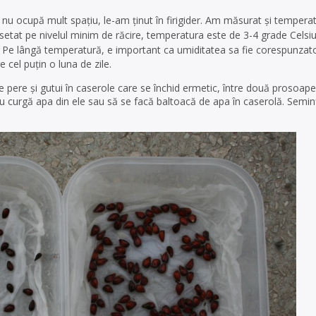
e nu ocupă mult spațiu, le-am ținut în firigider. Am măsurat și tempera
i setat pe nivelul minim de răcire, temperatura este de 3-4 grade Celsi
Pe lângă temperatură, e important ca umiditatea sa fie corespunzato
e cel puțin o luna de zile.
 pere și gutui în caserole care se închid ermetic, între două prosoap
 nu curgă apa din ele sau să se facă baltoacă de apa în caserolă. Semin