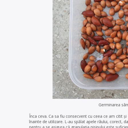
Germinarea sâmb
Înca ceva. Ca sa fiu consecvent cu ceea ce am citit și
înainte de utilizare. L-au spălat apele râului, corect, d
pentru a se asigura că granulația nisipului este sufici