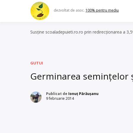
Skip
to
dezvoltat de asoc.
100% pentru mediu
content
Susține scoaladepuieti.ro.ro prin redirecționarea a 3,
GUTUI
Germinarea semințelor și 
Publicat de
Ionuț Părăușanu
9 februarie 2014