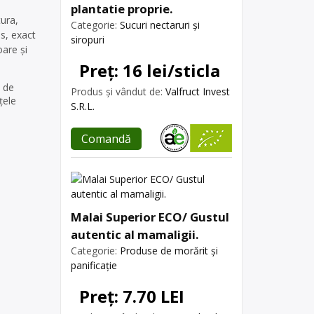
plantatie proprie.
tura,
Categorie:
Sucuri nectaruri și
us, exact
siropuri
are și
Preț: 16 lei/sticla
e de
Produs și vândut de:
Valfruct Invest
țele
S.R.L.
Comandă
Malai Superior ECO/ Gustul
autentic al mamaligii.
Categorie:
Produse de morărit și
panificație
Preț: 7.70 LEI