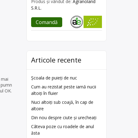
Produs și vândut de:
Agranoland
S.R.L.
Comandă
Articole recente
Școala de puieți de nuc
d mai
un pumn
Cum au rezistat peste iarnă nucii
tul OK.
altoiți în fluier
Nuci altoiți sub coajă, în cap de
altoire
Din nou despre ciute și urecheați
Câteva poze cu roadele de anul
ăsta