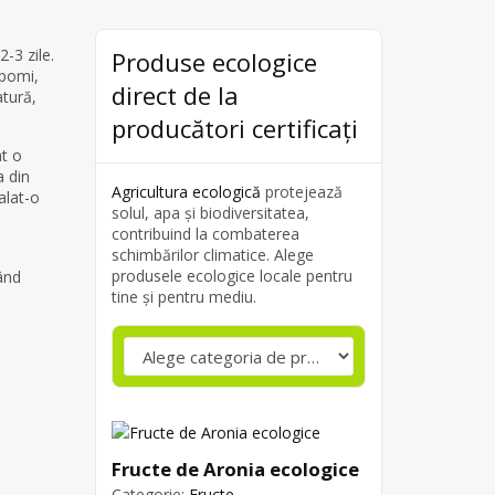
-3 zile.
Produse ecologice
 pomi,
direct de la
atură,
producători certificați
at o
a din
Agricultura ecologică
protejează
alat-o
solul, apa și biodiversitatea,
contribuind la combaterea
schimbărilor climatice. Alege
produsele ecologice locale pentru
bând
tine și pentru mediu.
Fructe de Aronia ecologice
Categorie:
Fructe