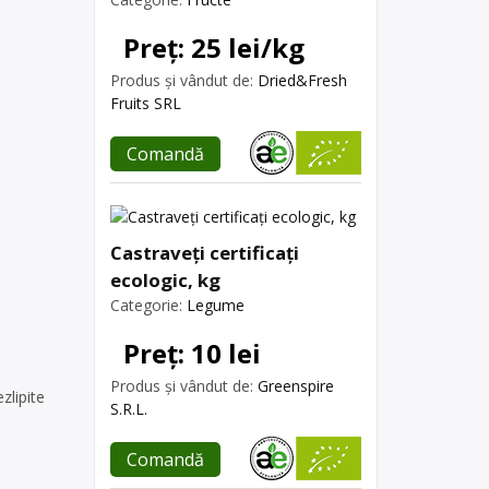
Preț: 25 lei/kg
Produs și vândut de:
Dried&Fresh
Fruits SRL
Comandă
Castraveți certificați
ecologic, kg
Categorie:
Legume
Preț: 10 lei
Produs și vândut de:
Greenspire
zlipite
S.R.L.
Comandă