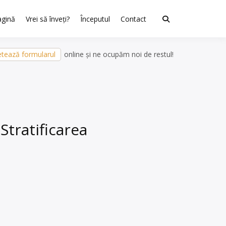
agină
Vrei să înveți?
Începutul
Contact
tează formularul
online și ne ocupăm noi de restul!
Stratificarea