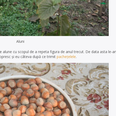
Aluni
alune cu scopul de a repeta figura de anul trecut. De data asta le-a
opresc și eu câteva după ce trimit
pachețelele
.