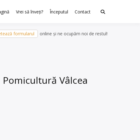
agină
Vrei să înveți?
Începutul
Contact
tează formularul
online și ne ocupăm noi de restul!
u Pomicultură Vâlcea