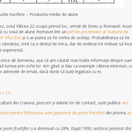
turile nucifere – Productia medie de alune
miez, soiul Vâlcea 22 ocupă primul loc, urmat de Ennis și Romavel. Acu
ză cu soiul de alune Romavel într-un
pdf de prezentare al Stațiunii de
P VÂLCEA)
și s-ar putea să fie vorba de același. Probabilitatea să fie
n sămânța, cred ca e destul de mica, dar de undeva tot trebuie să înce
ai experiență.
în orice alt domeniu, așa că am căutat mai multe informații despre oa
 lumea prin ochii lor. Am găsit și dau ca exemple câteva interviuri, cu
iv adresele de email, dacă doriți să luați legatura cu ei.
u
–
CV
cultură din Craiova, precum și datele lor de contact, sunt publice
aici
.
un pentru înființarea unei pepiniere de pomi fructiferi
din prisma
ac
e pomi fructiferi s-a diminuat cu 28%. După 1990, sectorul pomicol din