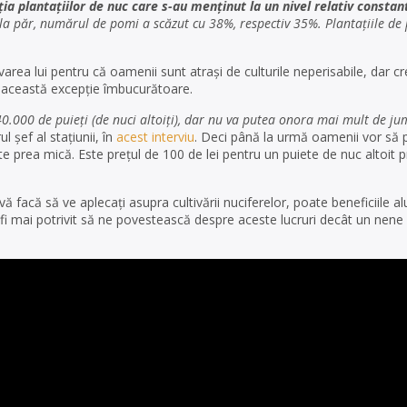
ia plantațiilor de nuc care s-au menținut la un nivel relativ constan
i la păr, numărul de pomi a scăzut cu 38%, respectiv 35%. Plantațiile de 
rea lui pentru că oamenii sunt atrași de culturile neperisabile, dar cr
e această excepție îmbucurătoare.
0.000 de puieţi (de nuci altoiți), dar nu va putea onora mai mult de ju
șef al stațiunii, în
acest interviu
. Deci până la urmă oamenii vor să 
te prea mică. Este prețul de 100 de lei pentru un puiete de nuc altoit 
ă facă să ve aplecați asupra cultivării nuciferelor, poate beneficiile a
 fi mai potrivit să ne povestească despre aceste lucruri decât un nene