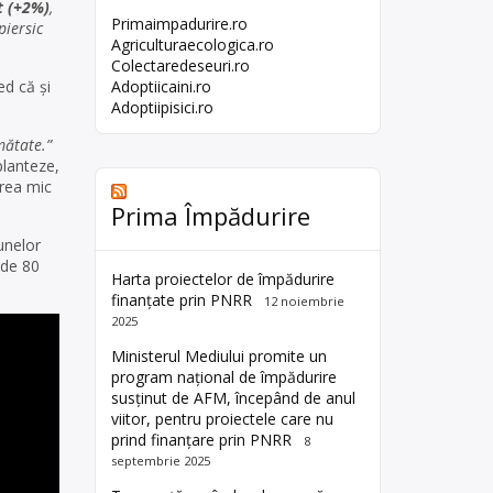
t (+2%)
,
Primaimpadurire.ro
piersic
Agriculturaecologica.ro
Colectaredeseuri.ro
ed că și
Adoptiicaini.ro
Adoptiipisici.ro
mătate.”
planteze,
prea mic
Prima Împădurire
lunelor
 de 80
Harta proiectelor de împădurire
finanțate prin PNRR
12 noiembrie
2025
Ministerul Mediului promite un
program național de împădurire
susținut de AFM, începând de anul
viitor, pentru proiectele care nu
prind finanțare prin PNRR
8
septembrie 2025