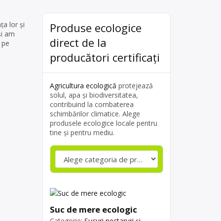
a lor și
Produse ecologice
și am
direct de la
r pe
producători certificați
Agricultura ecologică
protejează
solul, apa și biodiversitatea,
contribuind la combaterea
schimbărilor climatice. Alege
produsele ecologice locale pentru
tine și pentru mediu.
Suc de mere ecologic
Categorie:
Sucuri nectaruri și