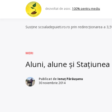
Skip
to
dezvoltat de asoc.
100% pentru mediu
content
Susține scoaladepuieti.ro.ro prin redirecționarea a 3,
MERI
Aluni, alune și Staţiune
Publicat de
Ionuț Părăușanu
30 noiembrie 2014