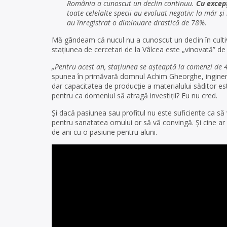
România a cunoscut un declin continuu.
Cu excepț
toate celelalte specii au evoluat negativ: la măr ș
au înregistrat o diminuare drastică de 78%.
Mă gândeam că nucul nu a cunoscut un declin în cultiva
stațiunea de cercetari de la Vâlcea este „vinovată” d
„Pentru acest an, staţiunea se aşteaptă la comenzi de 4
spunea în primăvară domnul Achim Gheorghe, inginerul 
dar capacitatea de producție a materialului săditor es
pentru ca domeniul să atragă investiții? Eu nu cred.
Și dacă pasiunea sau profitul nu este suficiente ca să v
pentru sanatatea omului or să vă convingă. Și cine ar
de ani cu o pasiune pentru aluni.