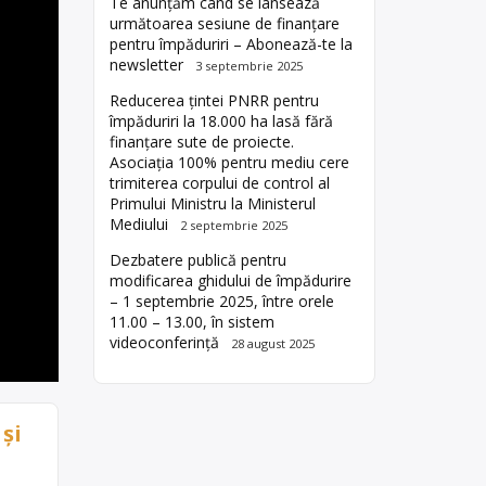
Te anunțăm când se lansează
următoarea sesiune de finanțare
pentru împăduriri – Abonează-te la
newsletter
3 septembrie 2025
Reducerea țintei PNRR pentru
împăduriri la 18.000 ha lasă fără
finanțare sute de proiecte.
Asociația 100% pentru mediu cere
trimiterea corpului de control al
Primului Ministru la Ministerul
Mediului
2 septembrie 2025
Dezbatere publică pentru
modificarea ghidului de împădurire
– 1 septembrie 2025, între orele
11.00 – 13.00, în sistem
videoconferință
28 august 2025
și