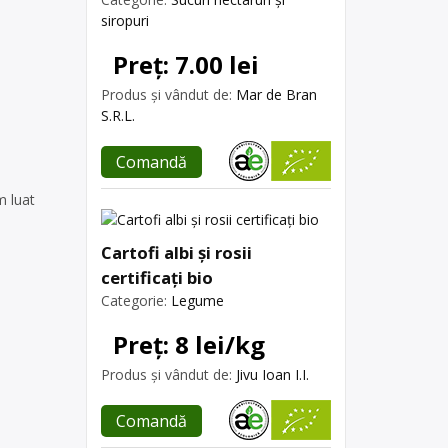
siropuri
Preț: 7.00 lei
Produs și vândut de:
Mar de Bran
S.R.L.
Comandă
m luat
Cartofi albi și rosii
certificați bio
Categorie:
Legume
Preț: 8 lei/kg
Produs și vândut de:
Jivu Ioan I.I.
Comandă