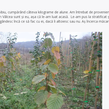
Sibiu, cumpărând câteva kilograme de alune. Am întrebat de provenienț
n Vâlcea sunt și eu, așa că le-am luat acasă. Le-am pus la stratificat 
 gândesc încă ce să fac cu ei, dacă îi altoiesc sau nu. Aș încerca măca