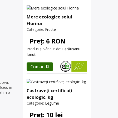
Mere ecologice soiul
Florina
Categorie:
Fructe
Preț: 6 RON
Produs și vândut de:
Părăușanu
Ionuț
Comandă
dova,
lcea, în
Castraveți certificați
 el m-a
ecologic, kg
Categorie:
Legume
Preț: 10 lei