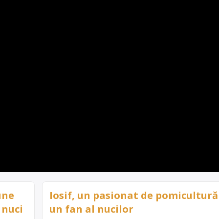
une
Iosif, un pasionat de pomicultură 
 nuci
un fan al nucilor