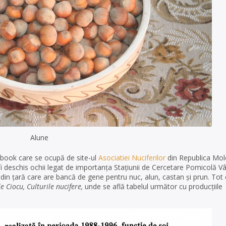
Alune
ebook care se ocupă de site-ul
Asociatiei Nuciferilor
din Republica Mol
i deschis ochii legat de importanța Staţiunii de Cercetare Pomicolă Vâ
 din ţară care are bancă de gene pentru nuc, alun, castan şi prun. Tot
le Ciocu, Culturile nucifere,
unde se află tabelul următor cu producțiile