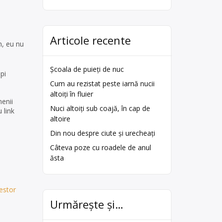
Articole recente
m, eu nu
Școala de puieți de nuc
pi
Cum au rezistat peste iarnă nucii
altoiți în fluier
menii
Nuci altoiți sub coajă, în cap de
 link
altoire
Din nou despre ciute și urecheați
Câteva poze cu roadele de anul
ăsta
estor
Urmărește și…