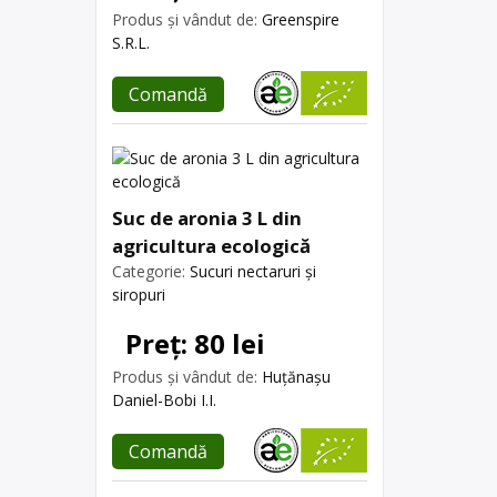
Produs și vândut de:
Greenspire
S.R.L.
Comandă
Suc de aronia 3 L din
agricultura ecologică
Categorie:
Sucuri nectaruri și
siropuri
Preț: 80 lei
Produs și vândut de:
Huțănașu
Daniel-Bobi I.I.
Comandă