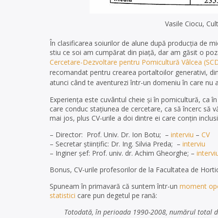
Vasile Ciocu, Cul
În clasificarea soiurilor de alune după producția de 
stiu ce soi am cumpărat din piață, dar am găsit o po
Cercetare-Dezvoltare pentru Pomicultură Vâlcea
(SCD
recomandat pentru crearea portaltoilor generativi, di
atunci când te aventurezi într-un domeniu în care nu 
Experiența este cuvântul cheie și în pomicultură, ca 
care conduc stațiunea de cercetare, ca să încerc să văd
mai jos, plus CV-urile a doi dintre ei care conțin inclus
– Director: Prof. Univ. Dr. Ion Botu; –
interviu
–
CV
– Secretar ştiinţific: Dr. Ing. Silvia Preda; –
interviu
– Inginer şef: Prof. univ. dr. Achim Gheorghe; –
intervi
Bonus, CV-urile profesorilor de la Facultatea de Horti
Spuneam în primavară că suntem într-un
moment oport
statistici
care pun degetul pe rană:
Totodată, în perioada 1990-2008, numărul total d