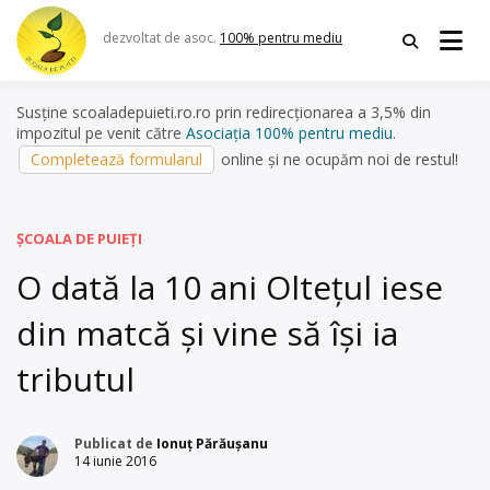
Skip
to
dezvoltat de asoc.
100% pentru mediu
content
Susține scoaladepuieti.ro.ro prin redirecționarea a 3,5% din
impozitul pe venit către
Asociația 100% pentru mediu
.
Completează formularul
online și ne ocupăm noi de restul!
ȘCOALA DE PUIEȚI
O dată la 10 ani Oltețul iese
din matcă și vine să își ia
tributul
Publicat de
Ionuț Părăușanu
14 iunie 2016