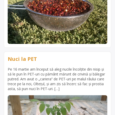
Nuci la PET
Pe 16 martie am început să aleg nucile încolțite din nisip și
să le pun în PET-uri cu pământ mărunt de crivină și bălegar
putred. Am avut o „cariera” de PET-uri pe malul râului care
trece pe la noi, Oltețul, și am zis să încerc să fac și prostia
asta, să pun nuci în PET-uri. […]