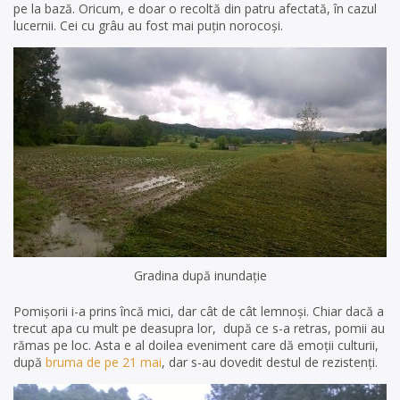
pe la bază. Oricum, e doar o recoltă din patru afectată, în cazul
lucernii. Cei cu grâu au fost mai puțin norocoși.
Gradina după inundație
Pomișorii i-a prins încă mici, dar cât de cât lemnoși. Chiar dacă a
trecut apa cu mult pe deasupra lor, după ce s-a retras, pomii au
rămas pe loc. Asta e al doilea eveniment care dă emoții culturii,
după
bruma de pe 21 mai
, dar s-au dovedit destul de rezistenți.