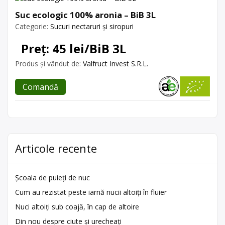
Suc ecologic 100% aronia – BiB 3L
Categorie:
Sucuri nectaruri și siropuri
Preț: 45 lei/BiB 3L
Produs și vândut de:
Valfruct Invest S.R.L.
Comandă
Articole recente
Școala de puieți de nuc
Cum au rezistat peste iarnă nucii altoiți în fluier
Nuci altoiți sub coajă, în cap de altoire
Din nou despre ciute și urecheați