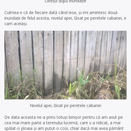
Oltețul după inundație
Culmea e că de fiecare dată când iese, și imi amintesc două
inundații de felul acesta, nivelul apei, lăsat pe peretele cabanei, e
cam același.
Nivelul apei, lăsat pe peretele cabanei
De data aceasta ne-a prins totuși binișor pentru că am avut pe
cea mai mare parte a terenului lucernă, care s-a ridicat, a mai
spălat-o ploaia și am putut-o cosi, chiar dacă mai avea pământ